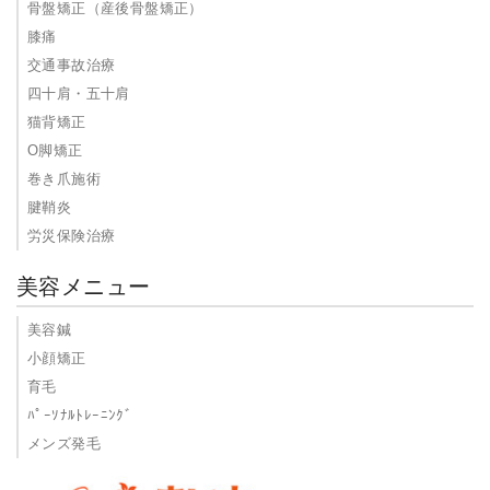
骨盤矯正（産後骨盤矯正）
膝痛
交通事故治療
四十肩・五十肩
猫背矯正
O脚矯正
巻き爪施術
腱鞘炎
労災保険治療
美容メニュー
美容鍼
小顔矯正
育毛
ﾊﾟｰｿﾅﾙﾄﾚｰﾆﾝｸﾞ
メンズ発毛