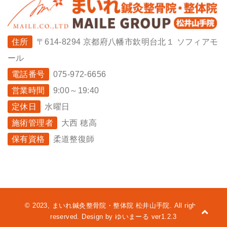
住所
〒614-8294 京都府八幡市欽明台北１ ソフィアモ
ール
電話番号
075-972-6656
営業時間
9:00～19:40
定休日
水曜日
施術管理者
大西 穂高
保有資格
柔道整復師
© 2023, まいれ鍼灸整骨院・整体院 松井山手院. All rights
reserved. Design by ゆいまーる ver1.2.3